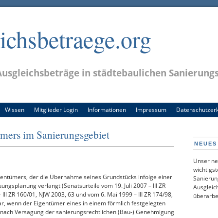
chsbetraege.org
usgleichsbeträge in städtebaulichen Sanierung
Wissen
Mitglieder Login
Informationen
Impressum
Datenschutzer
mers im Sanierungsgebiet
NEUES
Unser ne
wichtigs
entümers, der die Übernahme seines Grundstücks infolge einer
Sanierun
gsplanung verlangt (Senatsurteile vom 19. Juli 2007 – III ZR
Ausgleich
 III ZR 160/01, NJW 2003, 63 und vom 6. Mai 1999 – III ZR 174/98,
überarbe
, wenn der Eigentümer eines in einem förmlich festgelegten
 nach Versagung der sanierungsrechtlichen (Bau-) Genehmigung