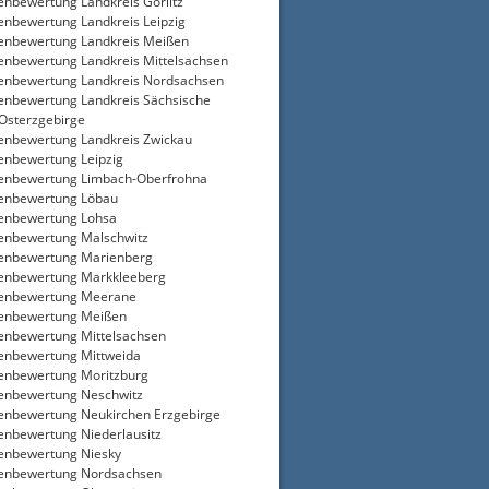
enbewertung Landkreis Görlitz
enbewertung Landkreis Leipzig
enbewertung Landkreis Meißen
enbewertung Landkreis Mittelsachsen
enbewertung Landkreis Nordsachsen
enbewertung Landkreis Sächsische
Osterzgebirge
enbewertung Landkreis Zwickau
enbewertung Leipzig
enbewertung Limbach-Oberfrohna
enbewertung Löbau
enbewertung Lohsa
enbewertung Malschwitz
enbewertung Marienberg
enbewertung Markkleeberg
ienbewertung Meerane
enbewertung Meißen
enbewertung Mittelsachsen
enbewertung Mittweida
enbewertung Moritzburg
enbewertung Neschwitz
enbewertung Neukirchen Erzgebirge
enbewertung Niederlausitz
enbewertung Niesky
enbewertung Nordsachsen