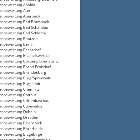
enbewertung Apolda
enbewertung Aue
enbewertung Auerbach
ienbewertung Bad Brambach
enbewertung Bad Schandau
enbewertung Bad Schlema
enbewertung Bautzen
enbewertung Berlin
enbewertung Bernsdorf
enbewertung Bischofswerda
enbewertung Boxberg Oberlausitz
enbewertung Brand-Erbisdorf
enbewertung Brandenburg
enbewertung Burg/Spreewald
enbewertung Burgstädt
enbewertung Chemnitz
enbewertung Cottbus
enbewertung Crimmitzschau
ienbewertung Cunewalde
enbewertung Döbeln
enbewertung Dresden
enbewertung Eibenstock
enbewertung Elsterheide
enbewertung Erzgebirge
enbewertung Erzgebirgskreis