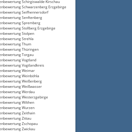
enbewertung Schirgiswalde-Kirschau
enbewertung Schwarzenberg Erzgebirge
enbewertung Seifhennersdorf
enbewertung Senftenberg
ienbewertung Spremberg
enbewertung Stollberg Erzgebirge
enbewertung Stolpen
enbewertung Strehla
ienbewertung Thum
enbewertung Thüringen
enbewertung Torgau
enbewertung Vogtland
enbewertung Vogtlandkreis
ienbewertung Weimar
enbewertung Weinböhla
enbewertung Weißenberg
enbewertung Weißwasser
ienbewertung Werdau
enbewertung Westerzgebirge
enbewertung Wilthen
ienbewertung Wurzen
enbewertung Zeithain
enbewertung Zittau
enbewertung Zschopau
enbewertung Zwickau