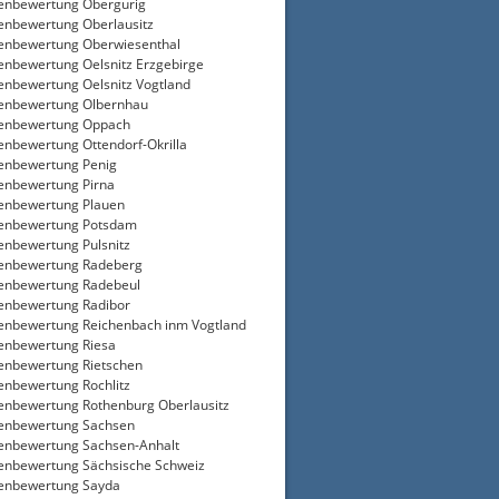
enbewertung Obergurig
enbewertung Oberlausitz
enbewertung Oberwiesenthal
enbewertung Oelsnitz Erzgebirge
enbewertung Oelsnitz Vogtland
enbewertung Olbernhau
ienbewertung Oppach
enbewertung Ottendorf-Okrilla
enbewertung Penig
enbewertung Pirna
enbewertung Plauen
ienbewertung Potsdam
enbewertung Pulsnitz
enbewertung Radeberg
enbewertung Radebeul
enbewertung Radibor
enbewertung Reichenbach inm Vogtland
enbewertung Riesa
enbewertung Rietschen
enbewertung Rochlitz
enbewertung Rothenburg Oberlausitz
enbewertung Sachsen
enbewertung Sachsen-Anhalt
enbewertung Sächsische Schweiz
enbewertung Sayda