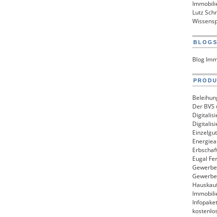
Immobili
Lutz Sch
Wissensp
BLOG
Blog Imm
PROD
Beleihun
Der BVS u
Digitali
Digitalis
Einzelgu
Energiea
Erbschaf
Eugal Fe
Gewerbem
Gewerbem
Hauskau
Immobili
Infopake
kostenlo