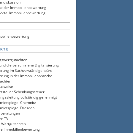
endiskussion
neider Immobilienbewertung
ortal Immobilienbewertung
S
obilienbewertung
UKTE
gswertgutachten
nd die verschlafene Digitalisierung
sierung im Sachverständigenbüro
ierung in der Immobilienbranche
tachten
usweise
tssteuer Schenkungssteuer
rngasleitung vollständig genehmigt
ietspiegel Chemnitz
ietspiegel Dresden
fberatungen
en TV
t Wertgutachten
se Immobilienbewertung