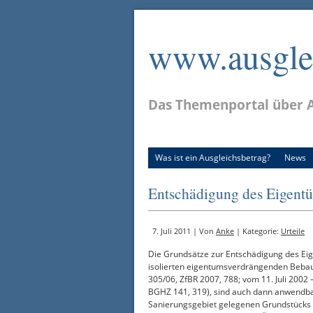
www.ausglei
Das Themenportal über A
Was ist ein Ausgleichsbetrag?
News
Entschädigung des Eigentü
7. Juli 2011 | Von
Anke
| Kategorie:
Urteile
Die Grundsätze zur Entschädigung des Eig
isolierten eigentumsverdrängenden Bebauun
305/06, ZfBR 2007, 788; vom 11. Juli 2002 –
BGHZ 141, 319), sind auch dann anwendbar
Sanierungsgebiet gelegenen Grundstücks