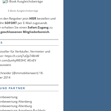
E-Book Ausgleichsbeträge
en den Ratgeber jetzt
HIER
bestellen und
 ihn
SOFORT
per E-Mail zugesandt.
h erhalten Sie einen
Sofort-Zugang
zu
m
geschlossenen Mitgliederbereich
.
IS
tseller
für Verkäufer, Vermieter und
ier:
https://t.co/q7uQp748nW
ter.com/JunhyWE0HC
#EnEV
ausweis
chneider (@immobilienwert)
18.
er 2014
 UND PARTNER
enbewertung
enbewertung Altenberg
enbewertung Altenburg
enbewertung Annaberg-Buchholz