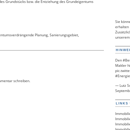
des Grundstücks bzw. die Entziehung des Grundeigentums
Sie könn
erhalten
Zusätzlic
igentumsverdrängende Planung
,
Sanierungsgebiet
,
unsere
HINWE
Den
#Bes
Makler h
pic.twit
#Energie
mmentar schreiben.
— Lutz S
Septemb
LINKS
Immobili
Immobili
Immobili
Immobili