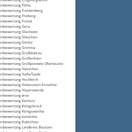
enbewertung Flöha
enbewertung Frankenberg
enbewertung Freiberg
enbewertung Freital
enbewertung Gera
enbewertung Glashütte
enbewertung Glauchau
enbewertung Görlitz
ienbewertung Grimma
enbewertung Großdubrau
enbewertung Großenhain
enbewertung Großpostwitz Oberlausitz
enbewertung Hainichen
enbewertung Halle/Saale
enbewertung Hochkirch
enbewertung Hohenstein-Ernstthal
ienbewertung Hoyerswerda
enbewertung Jena
ienbewertung Kamenz
enbewertung Königsbrück
enbewertung Königswartha
enbewertung kostenlos
enbewertung Kubschütz
enbewertung Landkreis Bautzen