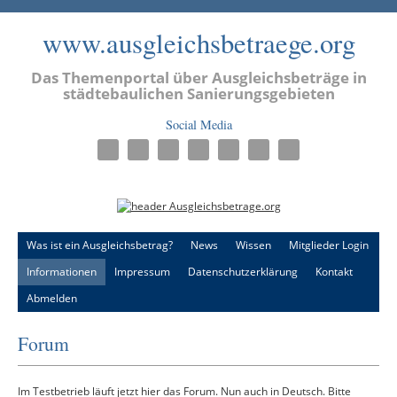
www.ausgleichsbetraege.org
Das Themenportal über Ausgleichsbeträge in
städtebaulichen Sanierungsgebieten
Social Media
Was ist ein Ausgleichsbetrag?
News
Wissen
Mitglieder Login
Informationen
Impressum
Datenschutzerklärung
Kontakt
Abmelden
Forum
Im Testbetrieb läuft jetzt hier das Forum. Nun auch in Deutsch. Bitte