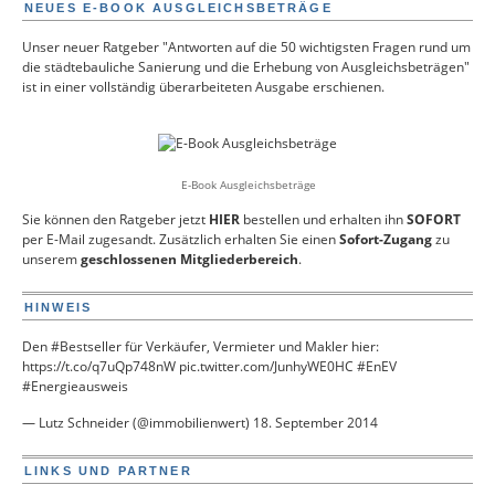
NEUES E-BOOK AUSGLEICHSBETRÄGE
Unser neuer Ratgeber "Antworten auf die 50 wichtigsten Fragen rund um
die städtebauliche Sanierung und die Erhebung von Ausgleichsbeträgen"
ist in einer vollständig überarbeiteten Ausgabe erschienen.
E-Book Ausgleichsbeträge
Sie können den Ratgeber jetzt
HIER
bestellen und erhalten ihn
SOFORT
per E-Mail zugesandt. Zusätzlich erhalten Sie einen
Sofort-Zugang
zu
unserem
geschlossenen Mitgliederbereich
.
HINWEIS
Den
#Bestseller
für Verkäufer, Vermieter und Makler hier:
https://t.co/q7uQp748nW
pic.twitter.com/JunhyWE0HC
#EnEV
#Energieausweis
— Lutz Schneider (@immobilienwert)
18. September 2014
LINKS UND PARTNER