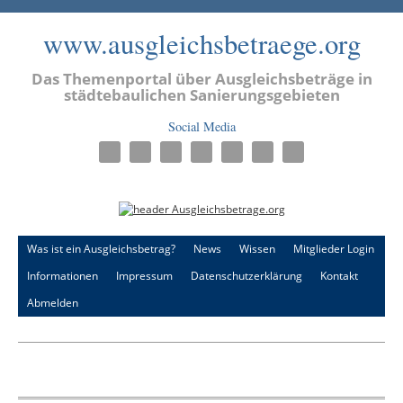
www.ausgleichsbetraege.org
Das Themenportal über Ausgleichsbeträge in
städtebaulichen Sanierungsgebieten
Social Media
Was ist ein Ausgleichsbetrag?
News
Wissen
Mitglieder Login
Informationen
Impressum
Datenschutzerklärung
Kontakt
Abmelden