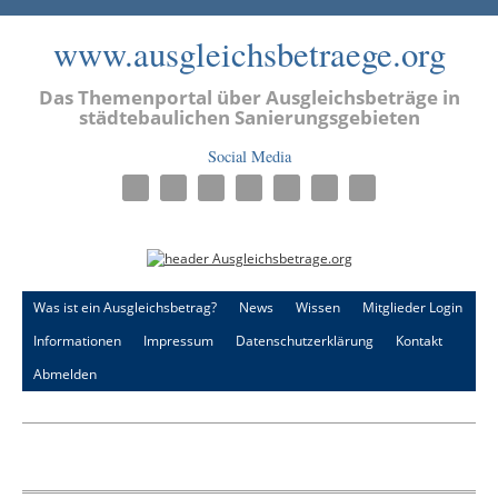
www.ausgleichsbetraege.org
Das Themenportal über Ausgleichsbeträge in
städtebaulichen Sanierungsgebieten
Social Media
Was ist ein Ausgleichsbetrag?
News
Wissen
Mitglieder Login
Informationen
Impressum
Datenschutzerklärung
Kontakt
Abmelden