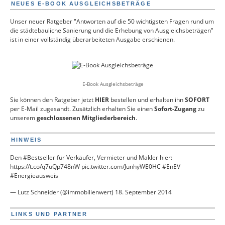
NEUES E-BOOK AUSGLEICHSBETRÄGE
Unser neuer Ratgeber "Antworten auf die 50 wichtigsten Fragen rund um
die städtebauliche Sanierung und die Erhebung von Ausgleichsbeträgen"
ist in einer vollständig überarbeiteten Ausgabe erschienen.
E-Book Ausgleichsbeträge
Sie können den Ratgeber jetzt
HIER
bestellen und erhalten ihn
SOFORT
per E-Mail zugesandt. Zusätzlich erhalten Sie einen
Sofort-Zugang
zu
unserem
geschlossenen Mitgliederbereich
.
HINWEIS
Den
#Bestseller
für Verkäufer, Vermieter und Makler hier:
https://t.co/q7uQp748nW
pic.twitter.com/JunhyWE0HC
#EnEV
#Energieausweis
— Lutz Schneider (@immobilienwert)
18. September 2014
LINKS UND PARTNER