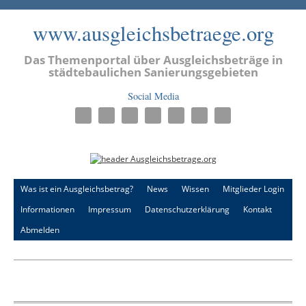
www.ausgleichsbetraege.org
Das Themenportal über Ausgleichsbeträge in
städtebaulichen Sanierungsgebieten
Social Media
Was ist ein Ausgleichsbetrag?
News
Wissen
Mitglieder Login
Informationen
Impressum
Datenschutzerklärung
Kontakt
Abmelden