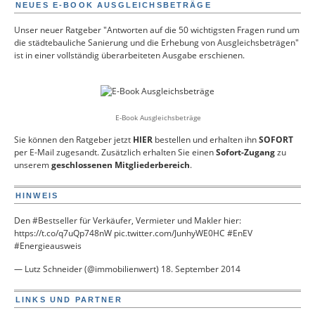
NEUES E-BOOK AUSGLEICHSBETRÄGE
Unser neuer Ratgeber "Antworten auf die 50 wichtigsten Fragen rund um
die städtebauliche Sanierung und die Erhebung von Ausgleichsbeträgen"
ist in einer vollständig überarbeiteten Ausgabe erschienen.
E-Book Ausgleichsbeträge
Sie können den Ratgeber jetzt
HIER
bestellen und erhalten ihn
SOFORT
per E-Mail zugesandt. Zusätzlich erhalten Sie einen
Sofort-Zugang
zu
unserem
geschlossenen Mitgliederbereich
.
HINWEIS
Den
#Bestseller
für Verkäufer, Vermieter und Makler hier:
https://t.co/q7uQp748nW
pic.twitter.com/JunhyWE0HC
#EnEV
#Energieausweis
— Lutz Schneider (@immobilienwert)
18. September 2014
LINKS UND PARTNER