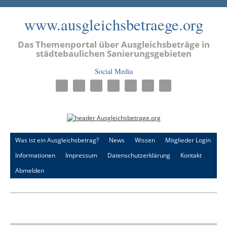
www.ausgleichsbetraege.org
Das Themenportal über Ausgleichsbeträge in
städtebaulichen Sanierungsgebieten
Social Media
Was ist ein Ausgleichsbetrag?
News
Wissen
Mitglieder Login
Informationen
Impressum
Datenschutzerklärung
Kontakt
Abmelden