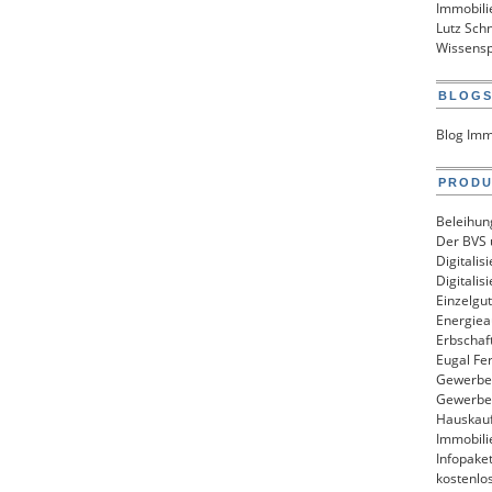
Immobili
Lutz Sch
Wissensp
BLOG
Blog Imm
PROD
Beleihun
Der BVS u
Digitali
Digitalis
Einzelgu
Energiea
Erbschaf
Eugal Fe
Gewerbem
Gewerbem
Hauskau
Immobili
Infopake
kostenlo