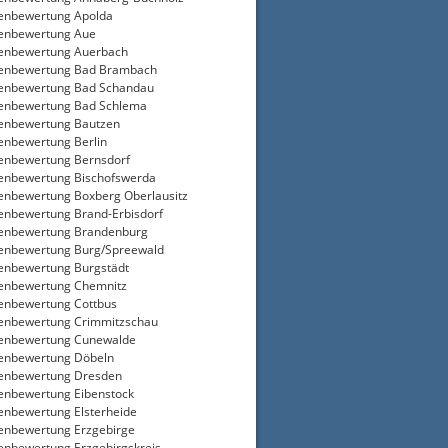
enbewertung Apolda
enbewertung Aue
enbewertung Auerbach
ienbewertung Bad Brambach
enbewertung Bad Schandau
enbewertung Bad Schlema
enbewertung Bautzen
enbewertung Berlin
enbewertung Bernsdorf
enbewertung Bischofswerda
enbewertung Boxberg Oberlausitz
enbewertung Brand-Erbisdorf
enbewertung Brandenburg
enbewertung Burg/Spreewald
enbewertung Burgstädt
enbewertung Chemnitz
enbewertung Cottbus
enbewertung Crimmitzschau
ienbewertung Cunewalde
enbewertung Döbeln
enbewertung Dresden
enbewertung Eibenstock
enbewertung Elsterheide
enbewertung Erzgebirge
enbewertung Erzgebirgskreis