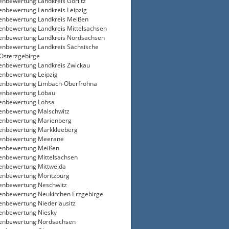
enbewertung Landkreis Görlitz
enbewertung Landkreis Leipzig
enbewertung Landkreis Meißen
enbewertung Landkreis Mittelsachsen
enbewertung Landkreis Nordsachsen
enbewertung Landkreis Sächsische
Osterzgebirge
enbewertung Landkreis Zwickau
enbewertung Leipzig
enbewertung Limbach-Oberfrohna
enbewertung Löbau
enbewertung Lohsa
enbewertung Malschwitz
enbewertung Marienberg
enbewertung Markkleeberg
ienbewertung Meerane
enbewertung Meißen
enbewertung Mittelsachsen
enbewertung Mittweida
enbewertung Moritzburg
enbewertung Neschwitz
enbewertung Neukirchen Erzgebirge
enbewertung Niederlausitz
enbewertung Niesky
enbewertung Nordsachsen