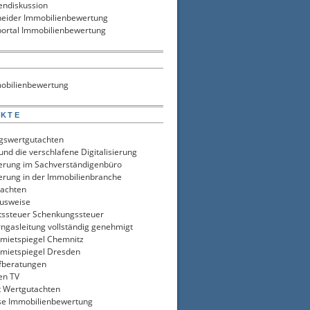
endiskussion
neider Immobilienbewertung
ortal Immobilienbewertung
S
obilienbewertung
UKTE
gswertgutachten
nd die verschlafene Digitalisierung
sierung im Sachverständigenbüro
ierung in der Immobilienbranche
tachten
usweise
tssteuer Schenkungssteuer
rngasleitung vollständig genehmigt
ietspiegel Chemnitz
ietspiegel Dresden
fberatungen
en TV
t Wertgutachten
se Immobilienbewertung