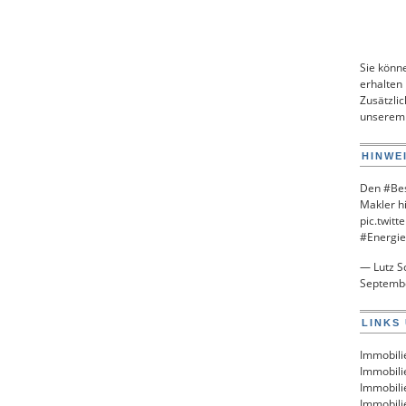
Sie könn
erhalten
Zusätzlic
unsere
HINWE
Den
#Bes
Makler h
pic.twit
#Energie
— Lutz S
Septemb
LINKS
Immobili
Immobili
Immobili
Immobili