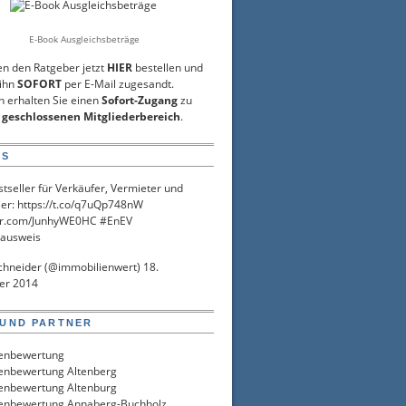
E-Book Ausgleichsbeträge
en den Ratgeber jetzt
HIER
bestellen und
 ihn
SOFORT
per E-Mail zugesandt.
h erhalten Sie einen
Sofort-Zugang
zu
m
geschlossenen Mitgliederbereich
.
IS
tseller
für Verkäufer, Vermieter und
ier:
https://t.co/q7uQp748nW
ter.com/JunhyWE0HC
#EnEV
ausweis
chneider (@immobilienwert)
18.
er 2014
 UND PARTNER
enbewertung
enbewertung Altenberg
enbewertung Altenburg
enbewertung Annaberg-Buchholz