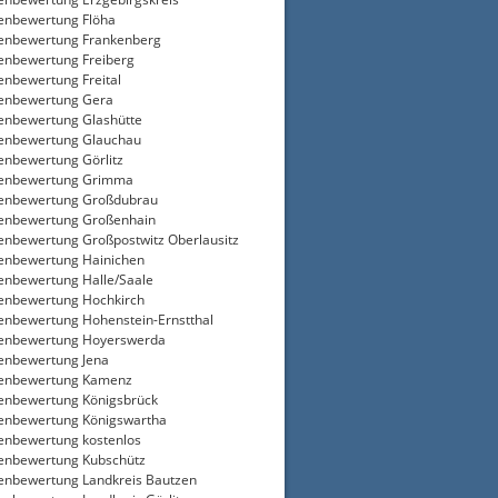
enbewertung Flöha
enbewertung Frankenberg
enbewertung Freiberg
enbewertung Freital
enbewertung Gera
enbewertung Glashütte
enbewertung Glauchau
enbewertung Görlitz
ienbewertung Grimma
enbewertung Großdubrau
enbewertung Großenhain
enbewertung Großpostwitz Oberlausitz
enbewertung Hainichen
enbewertung Halle/Saale
enbewertung Hochkirch
enbewertung Hohenstein-Ernstthal
ienbewertung Hoyerswerda
enbewertung Jena
ienbewertung Kamenz
enbewertung Königsbrück
enbewertung Königswartha
enbewertung kostenlos
enbewertung Kubschütz
enbewertung Landkreis Bautzen