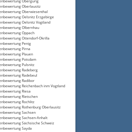
enbewertung Obergurig
enbewertung Oberlausitz
enbewertung Oberwiesenthal
enbewertung Oelsnitz Erzgebirge
enbewertung Oelsnitz Vogtland
enbewertung Olbernhau
ienbewertung Oppach
enbewertung Ottendorf-Okrilla
enbewertung Penig
enbewertung Pirna
enbewertung Plauen
ienbewertung Potsdam
enbewertung Pulsnitz
enbewertung Radeberg
enbewertung Radebeul
enbewertung Radibor
enbewertung Reichenbach inm Vogtland
enbewertung Riesa
enbewertung Rietschen
enbewertung Rochlitz
enbewertung Rothenburg Oberlausitz
enbewertung Sachsen
enbewertung Sachsen-Anhalt
enbewertung Sächsische Schweiz
enbewertung Sayda