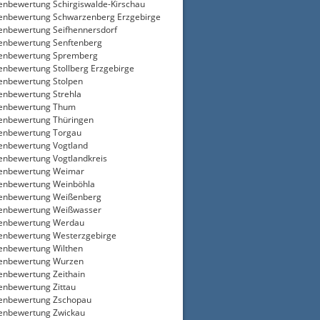
enbewertung Schirgiswalde-Kirschau
enbewertung Schwarzenberg Erzgebirge
enbewertung Seifhennersdorf
enbewertung Senftenberg
ienbewertung Spremberg
enbewertung Stollberg Erzgebirge
enbewertung Stolpen
enbewertung Strehla
ienbewertung Thum
enbewertung Thüringen
enbewertung Torgau
enbewertung Vogtland
enbewertung Vogtlandkreis
ienbewertung Weimar
enbewertung Weinböhla
enbewertung Weißenberg
enbewertung Weißwasser
ienbewertung Werdau
enbewertung Westerzgebirge
enbewertung Wilthen
ienbewertung Wurzen
enbewertung Zeithain
enbewertung Zittau
enbewertung Zschopau
enbewertung Zwickau