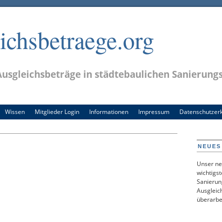
chsbetraege.org
usgleichsbeträge in städtebaulichen Sanierung
Wissen
Mitglieder Login
Informationen
Impressum
Datenschutzer
NEUES
Unser ne
wichtigs
Sanierun
Ausgleich
überarbe